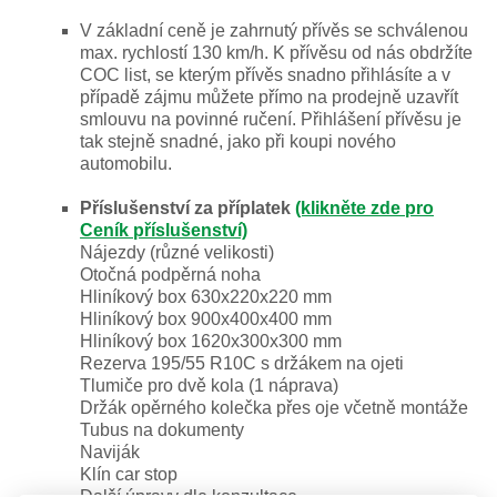
V základní ceně je zahrnutý přívěs se schválenou
max. rychlostí 130 km/h. K přívěsu od nás obdržíte
COC list, se kterým přívěs snadno přihlásíte a v
případě zájmu můžete přímo na prodejně uzavřít
smlouvu na povinné ručení. Přihlášení přívěsu je
tak stejně snadné, jako při koupi nového
automobilu.
Příslušenství za příplatek
(klikněte zde pro
Ceník příslušenství)
Nájezdy (různé velikosti)
Otočná podpěrná noha
Hliníkový box 630x220x220 mm
Hliníkový box 900x400x400 mm
Hliníkový box 1620x300x300 mm
Rezerva 195/55 R10C s držákem na ojeti
Tlumiče pro dvě kola (1 náprava)
Držák opěrného kolečka přes oje včetně montáže
Tubus na dokumenty
Naviják
Klín car stop
Další úpravy dle konzultace