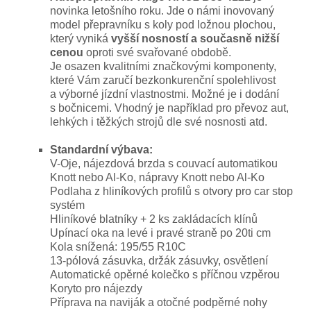
novinka letošního roku. Jde o námi inovovaný
model přepravníku s koly pod ložnou plochou,
který vyniká
vyšší nosností a současně nižší
cenou
oproti své svařované obdobě.
Je osazen kvalitními značkovými komponenty,
které Vám zaručí bezkonkurenční spolehlivost
a výborné jízdní vlastnostmi. Možné je i dodání
s bočnicemi. Vhodný je například pro převoz aut,
lehkých i těžkých strojů dle své nosnosti atd.
Standardní výbava:
V-Oje, nájezdová brzda s couvací automatikou
Knott nebo Al-Ko, nápravy Knott nebo Al-Ko
Podlaha z hliníkových profilů s otvory pro car stop
systém
Hliníkové blatníky + 2 ks zakládacích klínů
Upínací oka na levé i pravé straně po 20ti cm
Kola snížená: 195/55 R10C
13-pólová zásuvka, držák zásuvky, osvětlení
Automatické opěrné kolečko s příčnou vzpěrou
Koryto pro nájezdy
Příprava na naviják a otočné podpěrné nohy