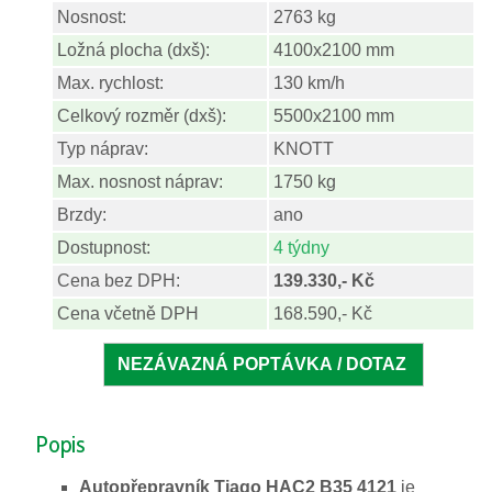
Nosnost:
2763 kg
Ložná plocha (dxš):
4100x2100 mm
Max. rychlost:
130 km/h
Celkový rozměr (dxš):
5500x2100 mm
Typ náprav:
KNOTT
Max. nosnost náprav:
1750 kg
Brzdy:
ano
Dostupnost:
4 týdny
Cena bez DPH:
139.330,- Kč
Cena včetně DPH
168.590,- Kč
Popis
Autopřepravník Tiago HAC2 B35 4121
je