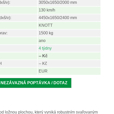
xš/v):
3050x1650/2000 mm
130 km/h
dxš/v):
4450x1650/2400 mm
KNOTT
prav:
1500 kg
ano
4 týdny
-- Kč
H
-- Kč
EUR
pod ložnou plochou, který vyniká robustním svařovaným