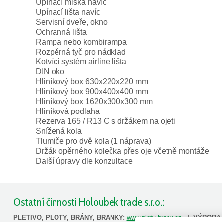
Upínací miska navíc
Upínací lišta navíc
Servisní dveře, okno
Ochranná lišta
Rampa nebo kombirampa
Rozpěrná tyč pro nádklad
Kotvící systém airline lišta
DIN oko
Hliníkový box 630x220x220 mm
Hliníkový box 900x400x400 mm
Hliníkový box 1620x300x300 mm
Hliníková podlaha
Rezerva 165 / R13 C s držákem na ojeti
Snížená kola
Tlumiče pro dvě kola (1 náprava)
Držák opěrného kolečka přes oje včetně montáže
Další úpravy dle konzultace
Ostatní činnosti Holoubek trade s.r.o.:
PLETIVO, PLOTY, BRÁNY, BRANKY:
www.ploty-brany.cz
|
VÝROBA 