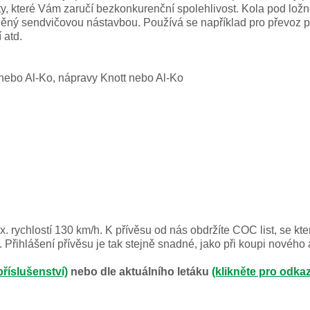
 které Vám zaručí bezkonkurenční spolehlivost. Kola pod ložno
áněný sendvičovou nástavbou. Používá se například pro převoz pa
 atd.
nebo Al-Ko, nápravy Knott nebo Al-Ko
. rychlostí 130 km/h. K přívěsu od nás obdržíte COC list, se kt
 Přihlášení přívěsu je tak stejně snadné, jako při koupi nového
příslušenství)
nebo dle aktuálního letáku
(klikněte pro odkaz