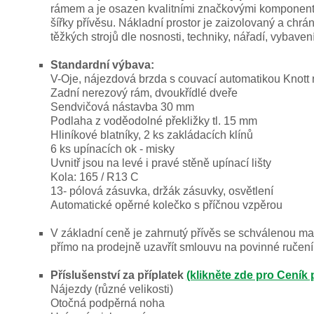
rámem a je osazen kvalitními značkovými komponenty,
šířky přívěsu. Nákladní prostor je zaizolovaný a chr
těžkých strojů dle nosnosti, techniky, nářadí, vybavení
Standardní výbava:
V-Oje, nájezdová brzda s couvací automatikou Knott 
Zadní nerezový rám, dvoukřídlé dveře
Sendvičová nástavba 30 mm
Podlaha z voděodolné překližky tl. 15 mm
Hliníkové blatníky, 2 ks zakládacích klínů
6 ks upínacích ok - misky
Uvnitř jsou na levé i pravé stěně upínací lišty
Kola: 165 / R13 C
13- pólová zásuvka, držák zásuvky, osvětlení
Automatické opěrné kolečko s příčnou vzpěrou
V základní ceně je zahrnutý přívěs se schválenou max
přímo na prodejně uzavřít smlouvu na povinné ručení.
Příslušenství za příplatek
(klikněte zde pro Ceník 
Nájezdy (různé velikosti)
Otočná podpěrná noha