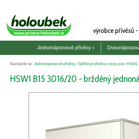
výrobce přívěsů 
Jednonápravové přívěsy
Dvounápravov
Nacházíte se:
Jednonápravové přívěsy
/
Skříňové přívěsy s koly pod
/
HSW1 B
HSW1 B15 3016/20 - bržděný jednonáp