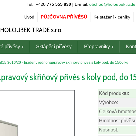
Tel.: +420
775 555 830
| E-mail:
obchod@holoubektrade
PŮJČOVNA PŘÍVĚSŮ
Úvod
Ke stažení - ceníky
- HOLOUBEK TRADE s.r.o.
é přívěsy
Sklápěcí přívěsy
Přepravníky
Kont
15 3016/20 - bržděný jednonápravový skříňový přívěs s koly pod, do 1500 kg
ravový skříňový přívěs s koly pod, do 
Kód produktu:
Výrobce:
Celková hmotnos
Hmotnost přívěsu
Nosnost: