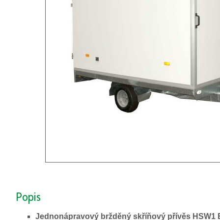
Popis
Jednonápravový bržděný skříňový přívěs HSW1 