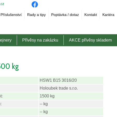
.cz
Příslušenství
Rady a tipy
Poptávka / dotaz
Kontakt
Kariéra
ejnery
Přívěsy na zakázku
AKCE přívěsy skladem
1500 kg
HSW1 B15 3016/20
Holoubek trade s.r.o.
t:
1500 kg
:
-- kg
-- kg