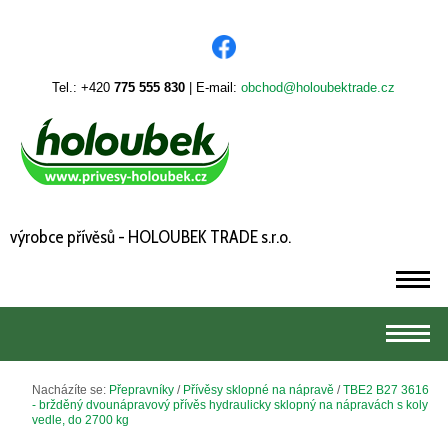
Tel.: +420
775 555 830
| E-mail:
obchod@holoubektrade.cz
výrobce přívěsů - HOLOUBEK TRADE s.r.o.
m
m
Nacházíte se:
Přepravníky
/
Přívěsy sklopné na nápravě
/
TBE2 B27 3616
- bržděný dvounápravový přívěs hydraulicky sklopný na nápravách s koly
vedle, do 2700 kg