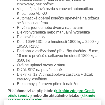
zinkovaný, bez bočnic
V-oje, nájezdová brzda s couvací automatikou
Knott nebo AL-KO
Automatické opěrné kolečko upevněné na držáku
se šikmou vzpěrou
Přívěs s jednou nebo dvěma nápravami
Elektrohydraulika nebo manuální hydraulika
Plastové blatníky
Kola 165/R13C, pro hmotnosti 1800 kg a 3500 kg
195/50 R13C
Podlaha z voděvzdorné překližky tloušťky 15 mm,
18 mm u přívěsů s celkovou hmotností 1800 kg a
3500 kg
Oválné upínací otvory v rámu
Držák SPZ na pravé straně
Elektrika: 12 V, třináctipólová zástrčka + držák
zásuvky, osvětlení
Bez rampy, připraven přímo k naložení
Příslušenství za příplatek:
(klikněte zde pro Ceník
příslušenství)
nebo dle aktuálního letáku
(klikněte
pro odkaz na letáku)