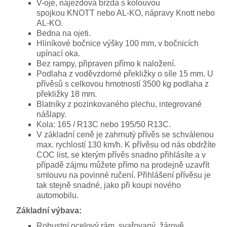
V-oje, nájezdová brzda s kolouvou
spojkou KNOTT nebo AL-KO, nápravy Knott nebo
AL-KO.
Bedna na ojeti.
Hliníkové bočnice výšky 100 mm, v bočnicích
upínací oka.
Bez rampy, připraven přímo k naložení.
Podlaha z voděvzdorné překližky o síle 15 mm. U
přívěsů s celkovou hmotností 3500 kg podlaha z
překližky 18 mm.
Blatníky z pozinkovaného plechu, integrované
nášlapy.
Kola: 165 / R13C nebo 195/50 R13C.
V základní ceně je zahrnutý přívěs se schválenou
max. rychlostí 130 km/h. K přívěsu od nás obdržíte
COC list, se kterým přívěs snadno přihlásíte a v
případě zájmu můžete přímo na prodejně uzavřít
smlouvu na povinné ručení. Přihlášení přívěsu je
tak stejně snadné, jako při koupi nového
automobilu.
Základní výbava:
Robustní ocelový rám, svařovaný, žárově