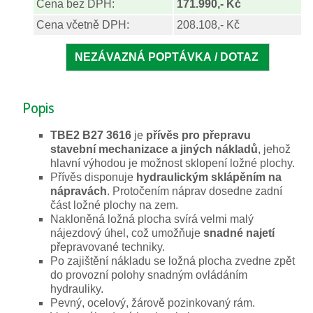
Cena bez DPH:
171.990,- Kč
Cena včetně DPH:
208.108,- Kč
Popis
TBE2 B27 3616
je
přívěs pro přepravu
stavební mechanizace a jiných nákladů
, jehož
hlavní výhodou je možnost sklopení ložné plochy.
Přívěs disponuje
hydraulickým sklápěním na
nápravách
. Protočením náprav dosedne zadní
část ložné plochy na zem.
Nakloněná ložná plocha svírá velmi malý
nájezdový úhel, což umožňuje
snadné najetí
přepravované techniky.
Po zajištění nákladu se ložná plocha zvedne zpět
do provozní polohy snadným ovládáním
hydrauliky.
Pevný, ocelový, žárově pozinkovaný rám.