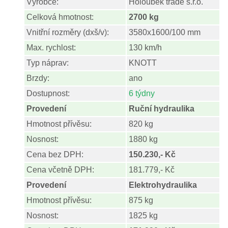
Výrobce:
Holoubek trade s.r.o.
Celková hmotnost:
2700 kg
Vnitřní rozměry (dxš/v):
3580x1600/100 mm
Max. rychlost:
130 km/h
Typ náprav:
KNOTT
Brzdy:
ano
Dostupnost:
6 týdny
Provedení
Ruční hydraulika
Hmotnost přívěsu:
820 kg
Nosnost:
1880 kg
Cena bez DPH:
150.230,- Kč
Cena včetně DPH:
181.779,- Kč
Provedení
Elektrohydraulika
Hmotnost přívěsu:
875 kg
Nosnost:
1825 kg