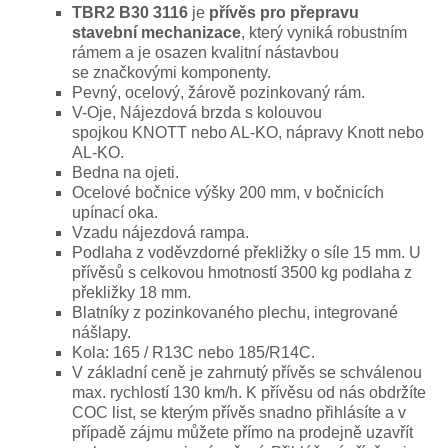
TBR2 B30 3116
je
přívěs pro přepravu
stavební mechanizace
, který vyniká robustním
rámem a je osazen kvalitní nástavbou
se značkovými komponenty.
Pevný, ocelový, žárově pozinkovaný rám.
V-Oje, Nájezdová brzda s kolouvou
spojkou KNOTT nebo AL-KO, nápravy Knott nebo
AL-KO.
Bedna na ojeti.
Ocelové bočnice výšky 200 mm, v bočnicích
upínací oka.
Vzadu nájezdová rampa.
Podlaha z voděvzdorné překližky o síle 15 mm. U
přívěsů s celkovou hmotností 3500 kg podlaha z
překližky 18 mm.
Blatníky z pozinkovaného plechu, integrované
nášlapy.
Kola: 165 / R13C nebo 185/R14C.
V základní ceně je zahrnutý přívěs se schválenou
max. rychlostí 130 km/h. K přívěsu od nás obdržíte
COC list, se kterým přívěs snadno přihlásíte a v
případě zájmu můžete přímo na prodejně uzavřít